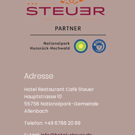
Adresse
Hotel Restaurant Café Steuer
Hauptstrasse 10
55758 Nationalpark-Gemeinde
Allenbach
Telefon: +49 6786 20 89